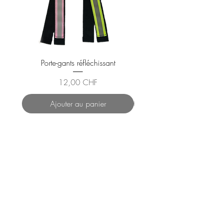
Porte-gants réfléchissant
Gilet Réfléchissant En
Prix
12,00 CHF
Ajouter au panier