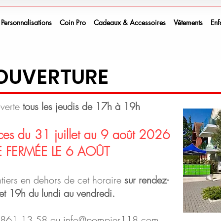
Personnalisations
Coin Pro
Cadeaux & Accessoires
Vêtements
Enf
'OUVERTURE
uverte
tous les jeudis de 17h à 19h
es du 31 juillet au 9 août 2026
 FERMÉE LE 6 AOÛT
tiers en dehors de cet horaire
sur rendez-
et 19h du lundi au vendredi.
861 13 58 ou
info@pompier118.com