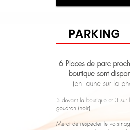
PARKING
6 Places de parc proch
boutique sont dispon
(en jaune sur la ph
3 devant la boutique et 3 sur 
goudron (noir)
Merci de respecter le voisinag