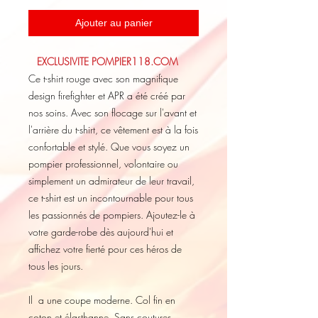
Ajouter au panier
EXCLUSIVITE POMPIER118.COM
Ce t-shirt rouge avec son magnifique
design firefighter et APR a été créé par
nos soins. Avec son flocage sur l'avant et
l'arrière du t-shirt, ce vêtement est à la fois
confortable et stylé. Que vous soyez un
pompier professionnel, volontaire ou
simplement un admirateur de leur travail,
ce t-shirt est un incontournable pour tous
les passionnés de pompiers. Ajoutez-le à
votre garde-robe dès aujourd'hui et
affichez votre fierté pour ces héros de
tous les jours.
Il a une coupe moderne. Col fin en
coton et élasthanne. Sans coutures