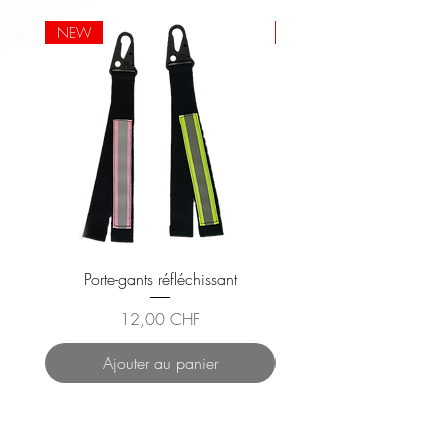
NEW
NEW
Porte-gants réfléchissant
Gilet Réfléchissant En
Prix
12,00 CHF
Ajouter au panier