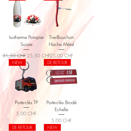
Isotherme Pompier
Tire-Bouchon
Suisse
Hache Métal
Prix original
Prix promotionnel
Prix
31,50 CHF
25,50 CHF
25,00 CHF
NEW
DE RETOUR
Porte-clés TP
Porte-clés Brodé
Echelle
Prix
5,00 CHF
Prix
5,00 CHF
DE RETOUR
NEW