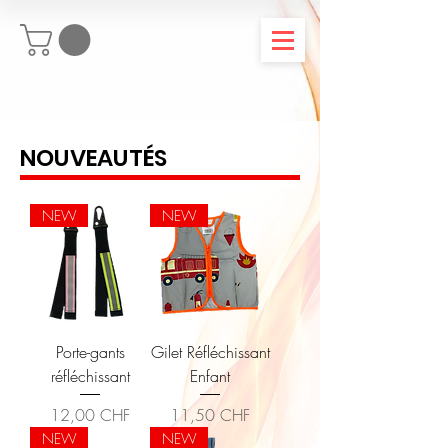
NOUVEAUTÉS
NEW
NEW
Porte-gants
Gilet Réfléchissant
réfléchissant
Enfant
Prix
Prix
12,00 CHF
11,50 CHF
NEW
NEW