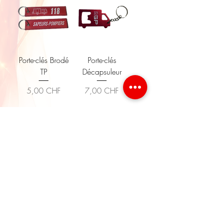
Porte-clés Brodé
Porte-clés
TP
Décapsuleur
Prix
Prix
5,00 CHF
7,00 CHF