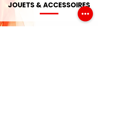
JOUETS & ACCESSOIRES
Rue du Village 10 - 1124 Gollion - Suisse
021 861 13 58
info@pompier118.com
NOUS SUIVRE