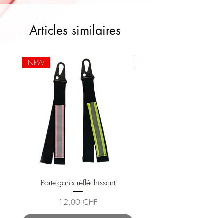
Articles similaires
NEW
NEW
Porte-gants réfléchissant
Gilet Réfléchissant En
Prix
12,00 CHF