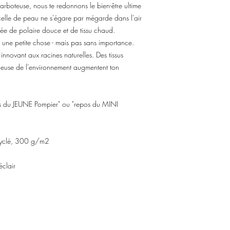
boteuse, nous te redonnons le bien-être ultime
elle de peau ne s'égare par mégarde dans l'air
urée de polaire douce et de tissu chaud.
t une petite chose - mais pas sans importance.
innovant aux racines naturelles. Des tissus
tueuse de l'environnement augmentent ton
epos du JEUNE Pompier" ou "repos du MINI
cyclé, 300 g/m2
éclair