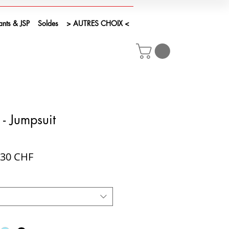
ants & JSP
Soldes
> AUTRES CHOIX <
- Jumpsuit
x
Prix
,30 CHF
ginal
promotionnel