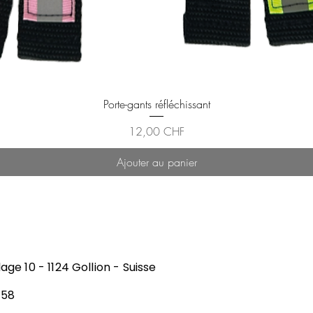
Aperçu rapide
Porte-gants réfléchissant
Prix
12,00 CHF
Ajouter au panier
lage 10 - 1124 Gollion - Suisse
 58