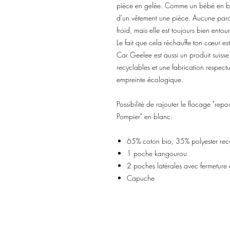
pièce en gelée. Comme un bébé en bar
d'un vêtement une pièce. Aucune parc
froid, mais elle est toujours bien ento
Le fait que cela réchauffe ton cœur es
Car Geelee est aussi un produit suisse 
recyclables et une fabrication respec
empreinte écologique.
Possibilité de rajouter le flocage "r
Pompier" en blanc.
65% coton bio, 35% polyester re
1 poche kangourou
2 poches latérales avec fermeture 
Capuche