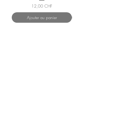
Prix
12,00 CHF
Ajouter au panier