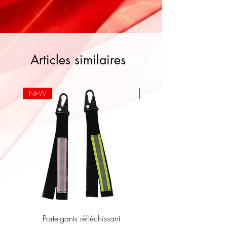
Articles similaires
NEW
NEW
Porte-gants réfléchissant
Gilet Réfléchissant En