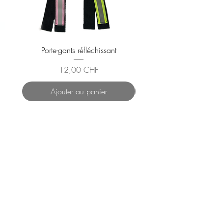
Porte-gants réfléchissant
Gilet Réfléchissant En
Prix
12,00 CHF
Ajouter au panier