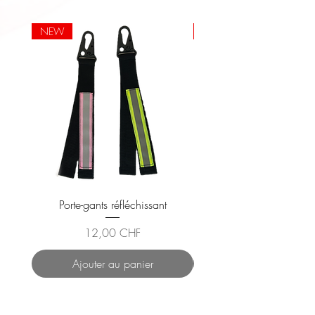
NEW
NEW
Porte-gants réfléchissant
Gilet Réfléchissant En
Prix
12,00 CHF
Ajouter au panier