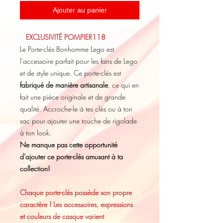
Ajouter au panier
EXCLUSIVITÉ POMPIER118
Le Porte-clés Bonhomme Lego est
l'accessoire parfait pour les fans de Lego
et de style unique. Ce porte-clés est
fabriqué de manière artisanale
, ce qui en
fait une pièce originale et de grande
qualité. Accroche-le à tes clés ou à ton
sac pour ajouter une touche de rigolade
à ton look.
Ne manque pas cette opportunité
d'ajouter ce porte-clés amusant à ta
collection!
Chaque porte-clés possède son propre
caractère ! Les accessoires, expressions
et couleurs de casque varient