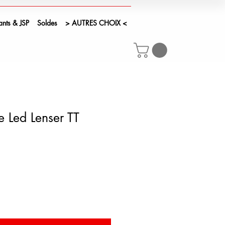
ants & JSP
Soldes
> AUTRES CHOIX <
e Led Lenser TT